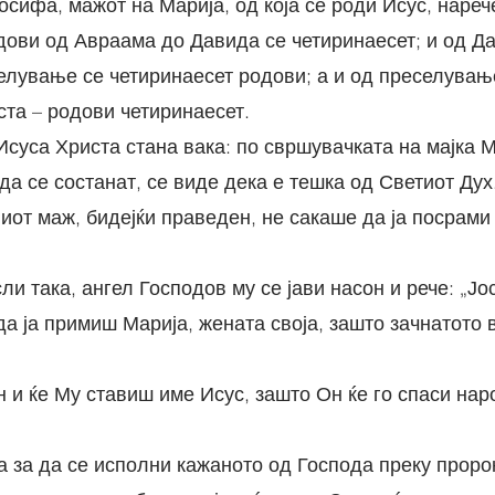
 Јосифа, мажот на Марија, од која се роди Исус, нареч
лување се четиринаесет родови; а и од преселувањ
та – родови четиринаесет.
да се состанат, се виде дека е тешка од Светиот Дух
да ја примиш Марија, жената своја, зашто зачнатото в