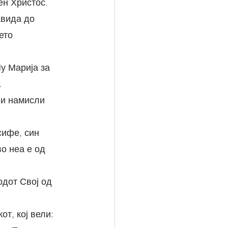
ен Христос.
ето 
.
о неа е од 