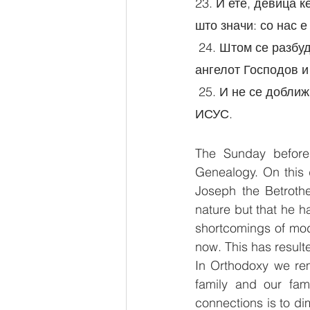
23. И ете, девица ќ
што значи: со нас е
 24. Штом се разбуди Јосиф од сонот, направи така како што му беше заповедал 
ангелот Господов и 
 25. И не се доближи до неа, додека таа не Го роди својот првороден Син и Го нарече 
ИСУС.
The Sunday before
Genealogy. On this
Joseph the Betrothe
nature but that he h
shortcomings of mod
now. This has result
In Orthodoxy we re
family and our fami
connections is to di