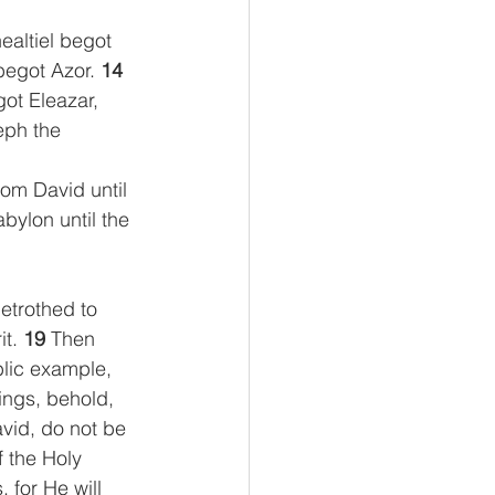
ealtiel begot 
egot Azor. 
14 
ot Eleazar, 
ph the 
rom David until 
bylon until the 
etrothed to 
t. 
19 
Then 
lic example, 
ings, behold, 
vid, do not be 
f the Holy 
, for He will 