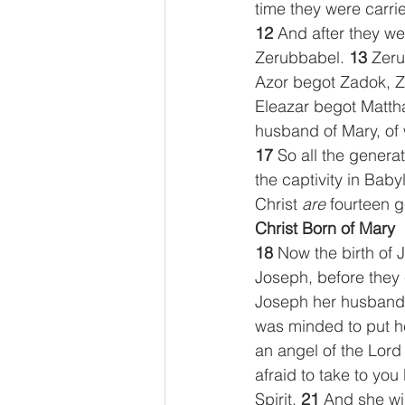
time they were carri
12 
And after they we
Zerubbabel. 
13 
Zeru
Azor begot Zadok, Z
Eleazar begot Matth
husband of Mary, of
17 
So all the genera
the captivity in Baby
Christ 
are
 fourteen g
Christ Born of Mary
18 
Now the birth of 
Joseph, before they 
Joseph her husband,
was minded to put he
an angel of the Lord
afraid to take to you 
Spirit. 
21 
And she wil