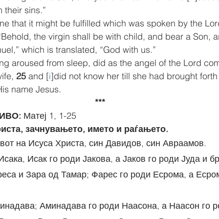
their sins.”
one that it might be fulfilled which was spoken by the Lo
“Behold, the virgin shall be with child, and bear a Son, a
el,” which is translated, “God with us.”
ng aroused from sleep, did as the angel of the Lord c
ife, 
25 
and [
i
]did not know her till she had brought forth
His name Jesus.
***
ИВО:
 Матеј 1, 1-25
риста, зачнувањето, името и раѓањето.
овот на Исуса Христа, син Давидов, син Авраамов.
 Исака, Исак го роди Јакова, а Јаков го роди Јуда и б
Аминадава; Аминадава го роди Наасона, а Наасон го 