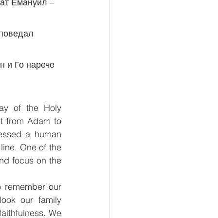
чат Емануил – 
y of the Holy 
t from Adam to 
sessed a human 
ine. One of the 
nd focus on the 
o remember our 
ook our family 
aithfulness. We 