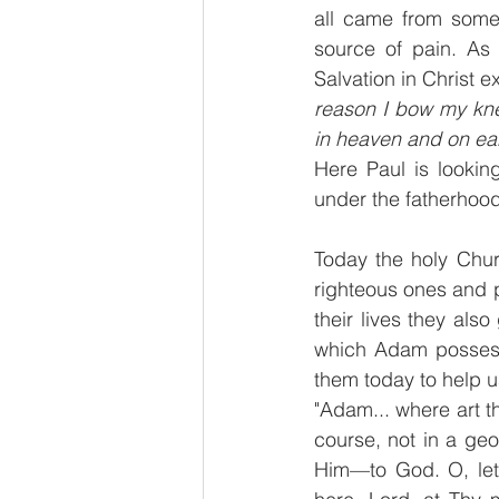
all came from somew
source of pain. As 
Salvation in Christ e
reason I bow my kne
in heaven and on ea
Here Paul is lookin
under the fatherhoo
Today the holy Chur
righteous ones and p
their lives they als
which Adam possesse
them today to help us
"Adam... where art t
course, not in a geo
Him—to God. O, let 