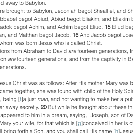
ed away to Babylon.
re brought to Babylon, Jeconiah begot Shealtiel, and Sh
bbabel begot Abiud, Abiud begot Eliakim, and Eliakim b
adok begot Achim, and Achim begot Eliud. 
15 
Eliud beg
an, and Matthan begot Jacob. 
16 
And Jacob begot Jose
 whom was born Jesus who is called Christ.
tions from Abraham to David 
are
 fourteen generations, f
lon 
are
 fourteen generations, and from the captivity in Ba
enerations.
Jesus Christ was as follows: After His mother Mary was b
came together, she was found with child of the Holy Spiri
 being [
f
]a just 
man,
 and not wanting to make her a pub
r away secretly. 
20 
But while he thought about these th
 appeared to him in a dream, saying, “Joseph, son of Da
Mary your wife, for that which is [
g
]conceived in her is o
l bring forth a Son, and you shall call His name [
h
]Jesus