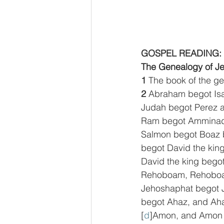
GOSPEL READING: 
The Genealogy of Je
1 
The book of the g
2 
Abraham begot Isa
Judah begot Perez a
Ram begot Amminad
Salmon begot Boaz 
begot David the king
David the king bego
Rehoboam, Rehoboam
Jehoshaphat begot 
begot Ahaz, and Aha
[
d
]Amon, and Amon 