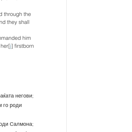
rd through the 
nd they shall 
ommanded him 
 her[
j
] firstborn 
раќата негови;
роди Салмона;