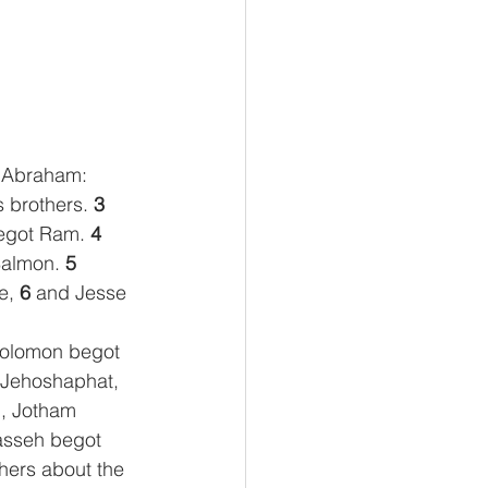
f Abraham:
 brothers. 
3 
egot Ram. 
4 
almon. 
5 
e, 
6 
and Jesse 
olomon begot 
Jehoshaphat, 
, Jotham 
sseh begot 
hers about the 