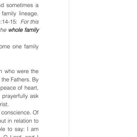
nd sometimes a 
amily lineage. 
:14-15:  
For this 
the 
whole family
ome one family 
n who were the 
the Fathers. By 
peace of heart, 
rayerfully ask 
ist.
 conscience. Of 
 in relation to 
e to say: I am 