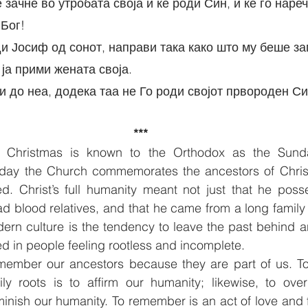
е зачне во утробата своја и ќе роди Син, и ќе го наре
 Бог!
ја прими жената своја.
***
 Christmas is known to the Orthodox as the Sunda
 day the Church commemorates the ancestors of Chris
d. Christ’s full humanity meant not just that he pos
ad blood relatives, and that he came from a long family l
ern culture is the tendency to leave the past behind a
ed in people feeling rootless and incomplete.
member our ancestors because they are part of us. T
ly roots is to affirm our humanity; likewise, to overl
minish our humanity. To remember is an act of love and f