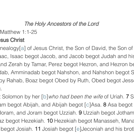
The Holy Ancestors of the Lord
Matthew 1:1-25
sus Christ
enealogy[
a
] of Jesus Christ, the Son of David, the Son o
ac, Isaac begot Jacob, and Jacob begot Judah and his
nd Zerah by Tamar, Perez begot Hezron, and Hezron b
ab, Amminadab begot Nahshon, and Nahshon begot S
by Rahab, Boaz begot Obed by Ruth, Obed begot Jess
.
t Solomon by her [
b
]
who had been the wife
 of Uriah. 
7 
S
 begot Abijah, and Abijah begot [
c
]Asa. 
8 
Asa begot 
Joram, and Joram begot Uzziah. 
9 
Uzziah begot Jotham
z begot Hezekiah. 
10 
Hezekiah begot Manasseh, Mana
begot Josiah. 
11 
Josiah begot [
e
]Jeconiah and his brot