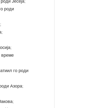
 роди Јесеја;
;
а;
осија;
 роди Азора;
Јакова;