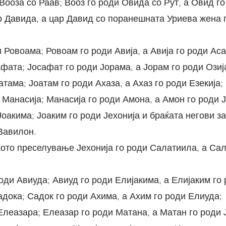
 Вооза со Раав; Вооз го роди Овида со Рут, а Овид го
и Ровоама; Ровоам го роди Авија, а Авија го роди Аса
сафата; Јосафат го роди Јорама, а Јорам го роди Озиј
оатама; Јоатам го роди Ахаза, а Ахаз го роди Езекија;
ди Манасија; Манасија го роди Амона, а Амон го роди Ј
Вавилон.
роди Авиуда; Авиуд го роди Елијакима, а Елијаким го
Садока; Садок го роди Ахима, а Ахим го роди Елиуда;
 Елеазара; Елеазар го роди Матана, а Матан го роди 