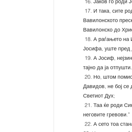
 16. Јаков го роди
 17. И така, сите родови од Авраама до Давида се четиринаесет; и од Давида до 
Вавилонското пресе
Вавилонско до Хрис
 18. А раѓањето на Исуса Христа стана вака: по свршувачката на мајка Му Марија за 
Јосифа, уште пред 
 19. А Јосиф, нејзиниот маж, бидејќи праведен, не сакаше да ја посрами и намисли 
тајно да ја отпушти.
 20. Но, штом помисли така, ангел Господов му се јави насон и рече: „Јосифе, син 
Давидов, не бој се 
Светиот Дух;
 21. Таа ќе роди Син и ќе Му ставиш име Исус, зашто Он ќе го спаси народот Свој од 
неговите гревови.”
 22. А сето тоа стана за да се исполни кажаното од Господа преку пророкот, кој вели: 