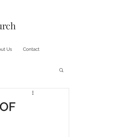
urch
ut Us
Contact
 OF