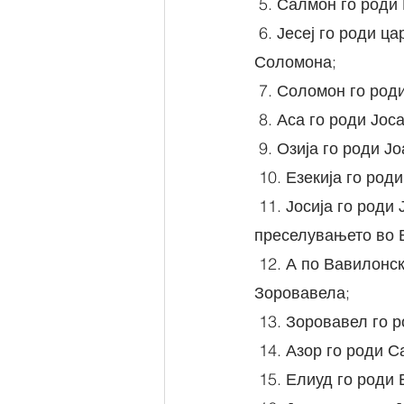
 5. Салмон го роди
 6. Јесеј го роди цар Давида, а цар Давид со поранешната Уриева жена го роди 
Соломона;
 7. Соломон го род
 8. Аса го роди Јо
 9. Озија го роди Ј
 10. Езекија го ро
 11. Јосија го роди Јоакима; Јоаким го роди Јехонија и браќата негови за време 
преселувањето во 
 12. А по Вавилонското преселување Јехонија го роди Салатиила, а Салатиил го роди 
Зоровавела;
 13. Зоровавел го 
 14. Азор го роди 
 15. Елиуд го роди