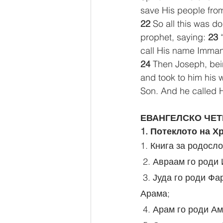
save His people from 
22 
So all this was d
prophet, saying: 
23 
call His name Immanu
24 
Then Joseph, bei
and took to him his w
Son. And he called 
ЕВАНГЕЛСКО ЧЕТ
1. Потеклото на Х
1. Книга за родосл
 2. Авраам го роди
 3. Јуда го роди Фареса и Зара од Тамар; Фарес го роди Есрома, а Есром го роди 
Арама;
 4. Арам го роди 